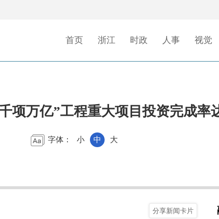
首页
浙江
时政
人事
视觉
千项万亿”工程重大项目投资完成率达1
字体：
小
中
大
分享新闻卡片