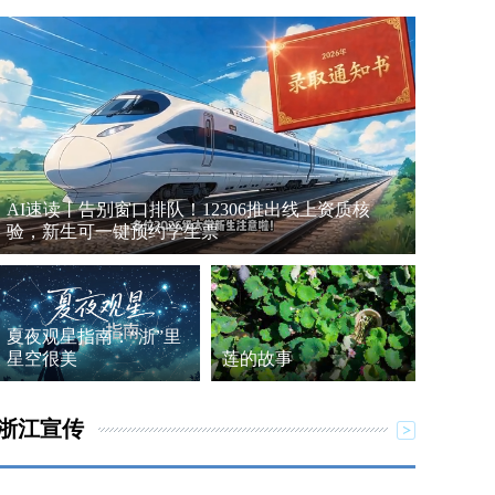
AI速读丨告别窗口排队！12306推出线上资质核
验，新生可一键预约学生票
夏夜观星指南：“浙”里
星空很美
莲的故事
浙江宣传