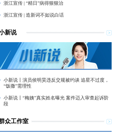
浙江宣传 | “精日”病得狠狠治
浙江宣传 | 造新词不如说白话
小新说
小新说丨演员侯明昊违反交规被约谈 追星不过度，
“饭撒”需理性
小新说丨“梅姨”真实姓名曝光 案件迈入审查起诉阶
段
群众工作室