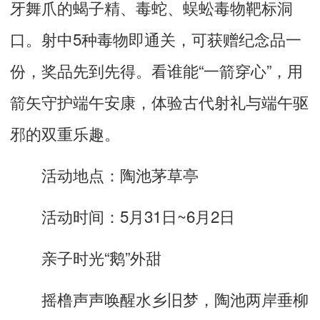
牙舞爪的蝎子精、毒蛇、蜈蚣毒物靶标洞
口。射中5种毒物即通关，可获赠纪念品一
份，奖品先到先得。看谁能“一箭穿心”，用
箭矢守护端午安康，体验古代射礼与端午驱
邪的双重乐趣。
活动地点：陶池茅草亭
活动时间：5月31日~6月2日
亲子时光“鹅”外甜
摇橹声声唤醒水乡旧梦，陶池两岸垂柳