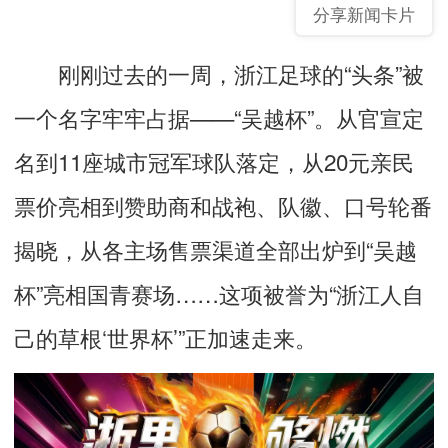
分享新闻卡片
刚刚过去的一周，浙江足球的“头条”被
一个名字牢牢占据——“吴越杯”。从官宣定
名到11座城市冠军球队落定，从20元亲民
票价亮相到赞助商和战袍、队徽、口号轮番
揭晓，从各主场售票渠道全部出炉到“吴越
杯”亮相国青赛场……这项被誉为“浙江人自
己的草根‘世界杯’”正加速走来。