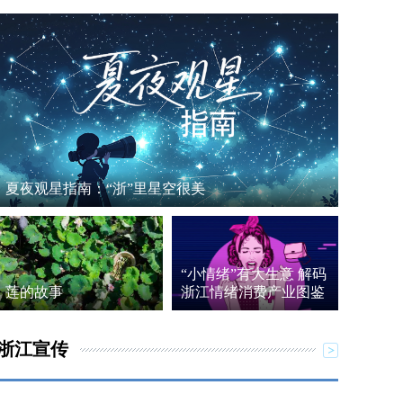
夏夜观星指南：“浙”里星空很美
“小情绪”有大生意 解码
莲的故事
浙江情绪消费产业图鉴
浙江宣传