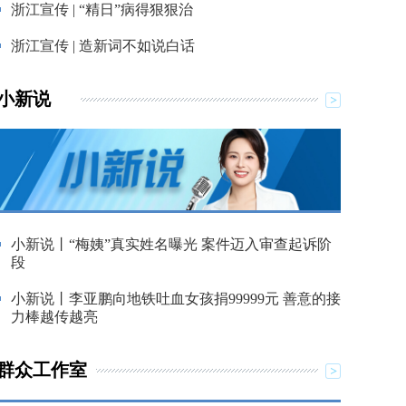
浙江宣传 | “精日”病得狠狠治
浙江宣传 | 造新词不如说白话
小新说
小新说丨“梅姨”真实姓名曝光 案件迈入审查起诉阶
段
小新说丨李亚鹏向地铁吐血女孩捐99999元 善意的接
力棒越传越亮
群众工作室