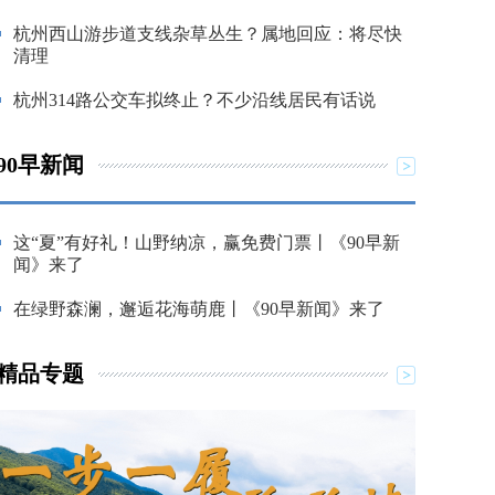
杭州西山游步道支线杂草丛生？属地回应：将尽快
清理
杭州314路公交车拟终止？不少沿线居民有话说
90早新闻
这“夏”有好礼！山野纳凉，赢免费门票丨《90早新
闻》来了
在绿野森澜，邂逅花海萌鹿丨《90早新闻》来了
精品专题