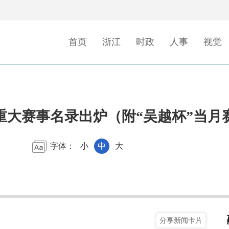
首页
浙江
时政
人事
视觉
省重大赛事名录出炉（附“吴越杯”当月
字体：
小
中
大
分享新闻卡片