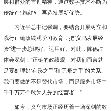
层和群众的首创精神，通过数字技术不断为
传统产业赋能，再造发展新优势。
习近平总书记强调，要结合开展树立和
践行正确政绩观学习教育，把“义乌发展经
验”进一步总结好、运用好。对此，陈德占
体会深刻：“正确的政绩观，对我们而言就
是要处理好‘有形之手’和‘无形之手’的关系。
我们要做的不是替代市场，而是服务市场中
千千万万个敢为人先的经营者。”
如今，义乌市场正经历着一场深刻的数