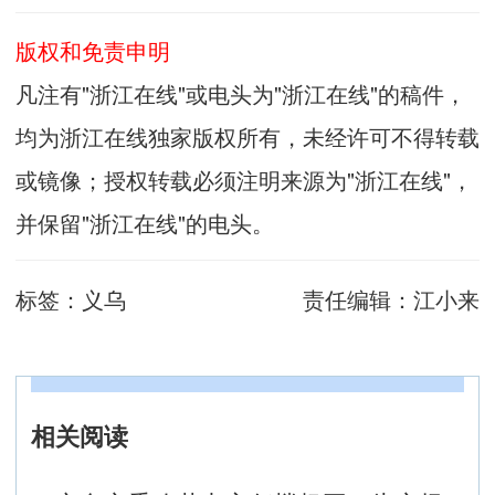
版权和免责申明
凡注有"浙江在线"或电头为"浙江在线"的稿件，
均为浙江在线独家版权所有，未经许可不得转载
或镜像；授权转载必须注明来源为"浙江在线"，
并保留"浙江在线"的电头。
标签：
义乌
责任编辑：
江小来
相关阅读