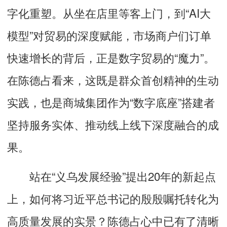
字化重塑。从坐在店里等客上门，到“AI大
模型”对贸易的深度赋能，市场商户们订单
快速增长的背后，正是数字贸易的“魔力”。
在陈德占看来，这既是群众首创精神的生动
实践，也是商城集团作为“数字底座”搭建者
坚持服务实体、推动线上线下深度融合的成
果。
站在“义乌发展经验”提出20年的新起点
上，如何将习近平总书记的殷殷嘱托转化为
高质量发展的实景？陈德占心中已有了清晰