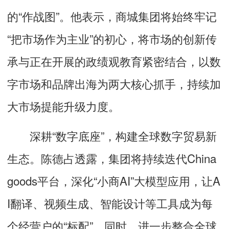
的“作战图”。他表示，商城集团将始终牢记
“把市场作为主业”的初心，将市场的创新传
承与正在开展的政绩观教育紧密结合，以数
字市场和品牌出海为两大核心抓手，持续加
大市场提能升级力度。
深耕“数字底座”，构建全球数字贸易新
生态。陈德占透露，集团将持续迭代China
goods平台，深化“小商AI”大模型应用，让A
I翻译、视频生成、智能设计等工具成为每
个经营户的“标配”。同时，进一步整合全球