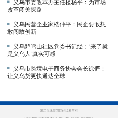
义乌市委改革办主任楼杨平：为市场
改革闯关探路
义乌民营企业家楼仲平：民企要敢想
敢闯敢创新
义乌鸡鸣山社区党委书记经：“来了就
是义乌人”真实可感
义乌市跨境电子商务协会会长徐俨：
让义乌货更快通达全球
浙江在线新闻网站版权所有
Copyright ©1999-2026 Zjol. All Rights Reserved