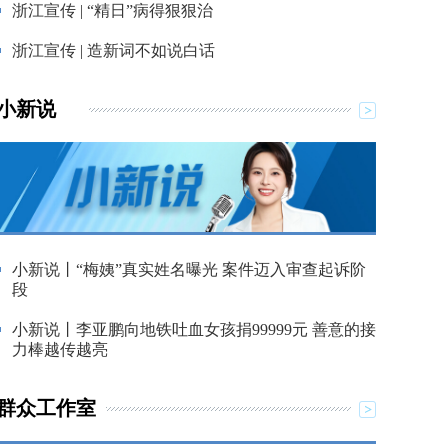
浙江宣传 | “精日”病得狠狠治
浙江宣传 | 造新词不如说白话
小新说
小新说丨“梅姨”真实姓名曝光 案件迈入审查起诉阶
段
小新说丨李亚鹏向地铁吐血女孩捐99999元 善意的接
力棒越传越亮
群众工作室