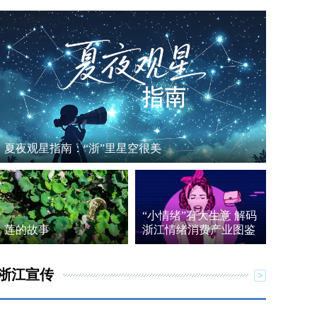
夏夜观星指南：“浙”里星空很美
“小情绪”有大生意 解码
莲的故事
浙江情绪消费产业图鉴
浙江宣传