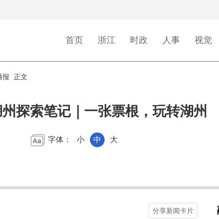
首页
浙江
时政
人事
视觉
播报
正文
湖州探索笔记｜一张票根，玩转湖州
字体：
小
中
大
分享新闻卡片