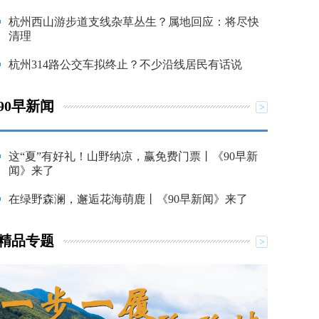
杭州西山游步道支线杂草丛生？属地回应：将尽快
清理
杭州314路公交车拟终止？不少沿线居民有话说
90早新闻
这“夏”有好礼！山野纳凉，赢免费门票丨《90早新
闻》来了
在绿野森澜，邂逅花海萌鹿丨《90早新闻》来了
精品专题