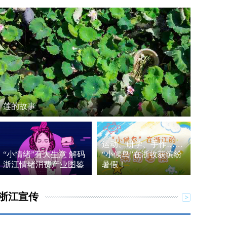
莲的故事
运动、研学、手作……
“小情绪”有大生意 解码
“小候鸟”在浙收获缤纷
浙江情绪消费产业图鉴
暑假！
浙江宣传