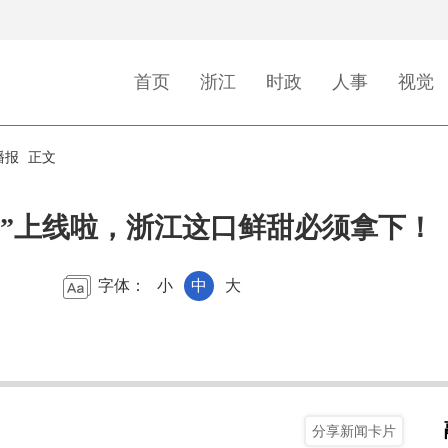
首页
浙江
时政
人事
视觉
播报
正文
图”上线啦，浙江这口鲜甜必须拿下！
字体：
小
中
大
分享新闻卡片