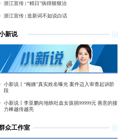
浙江宣传 | “精日”病得狠狠治
浙江宣传 | 造新词不如说白话
小新说
小新说丨“梅姨”真实姓名曝光 案件迈入审查起诉阶
段
小新说丨李亚鹏向地铁吐血女孩捐99999元 善意的接
力棒越传越亮
群众工作室