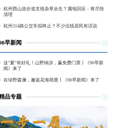
杭州西山游步道支线杂草丛生？属地回应：将尽快
清理
杭州314路公交车拟终止？不少沿线居民有话说
90早新闻
这“夏”有好礼！山野纳凉，赢免费门票丨《90早新
闻》来了
在绿野森澜，邂逅花海萌鹿丨《90早新闻》来了
精品专题