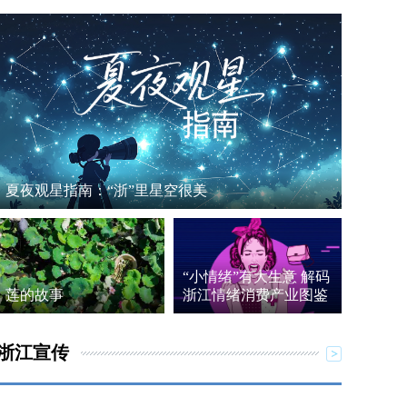
夏夜观星指南：“浙”里星空很美
“小情绪”有大生意 解码
莲的故事
浙江情绪消费产业图鉴
浙江宣传