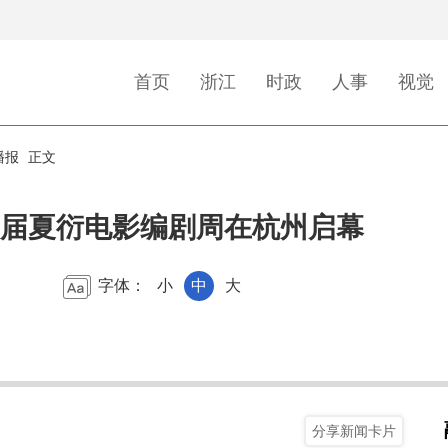
首页
浙江
时政
人事
视觉
播报
正文
届夏衍电影编剧周在杭州启幕
字体：
小
中
大
分享新闻卡片