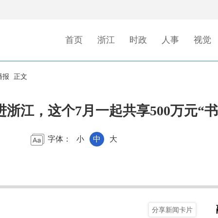
首页
浙江
时政
人事
视觉
播报
正文
浙江，这个7月一起共享500万元“书
字体：
小
中
大
分享新闻卡片