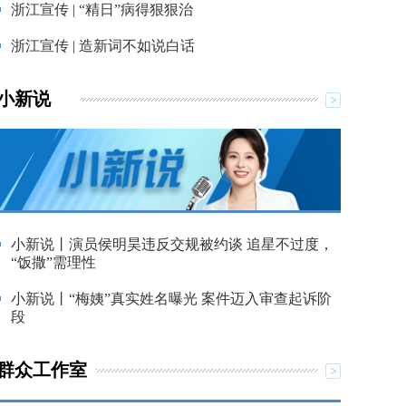
浙江宣传 | “精日”病得狠狠治
浙江宣传 | 造新词不如说白话
小新说
小新说丨演员侯明昊违反交规被约谈 追星不过度，
“饭撒”需理性
小新说丨“梅姨”真实姓名曝光 案件迈入审查起诉阶
段
群众工作室