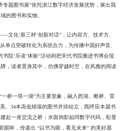
济专题图书展”依托浙江数字经济发展优势，展出我
领域的图书和实物。
——文化‘新三样’创新对话”，让内容方、技术方、
海从单点突破转化为系统合力，为传播中国好声音、
书院‘乐读’体验”活动则把宋代书院搬进书博会现
品牌，读者置身其中，仿佛穿越时空，在风雅的阅读
一桥一塔一湖”为主要形象，融入西湖、断桥、雷
色系。34本高低错落的图书并排站立，既呼应本届书
搭建起一座交流之桥；水面倒影如同数字代码，彰显
若眼眸，传递出 “以书为眼，看见未来” 的美好愿