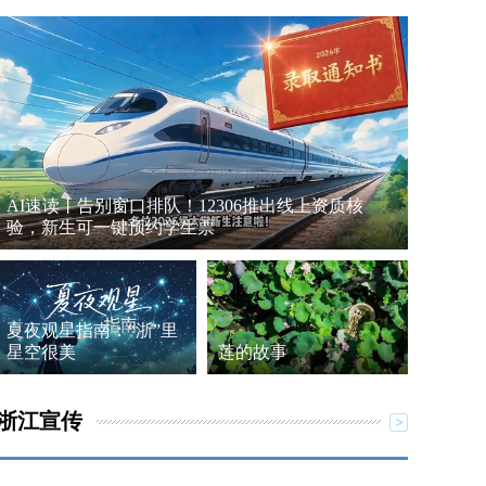
AI速读丨告别窗口排队！12306推出线上资质核
验，新生可一键预约学生票
夏夜观星指南：“浙”里
星空很美
莲的故事
浙江宣传