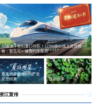
AI速读丨告别窗口排队！12306推出线上资质核
验，新生可一键预约学生票
夏夜观星指南：“浙”里
星空很美
莲的故事
浙江宣传