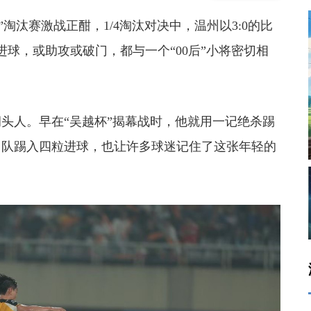
”淘汰赛激战正酣，1/4淘汰对决中，温州以3:0的比
球，或助攻或破门，都与一个“00后”小将密切相
头人。早在“吴越杯”揭幕战时，他就用一记绝杀踢
州队踢入
四粒进球，也让许多球迷
记住了这张年轻的