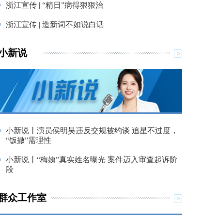
浙江宣传 | “精日”病得狠狠治
浙江宣传 | 造新词不如说白话
小新说
小新说丨演员侯明昊违反交规被约谈 追星不过度，
“饭撒”需理性
小新说丨“梅姨”真实姓名曝光 案件迈入审查起诉阶
段
群众工作室