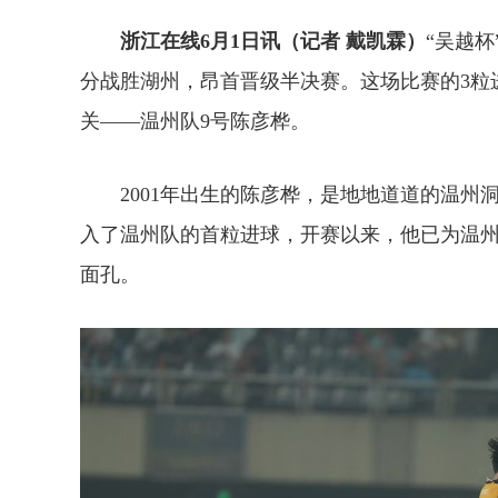
浙江在线6月1日讯（记者 戴凯霖）
“吴越杯
分战胜湖州，昂首晋级半决赛。这场比赛的3粒进
关
——
温州队9号陈彦桦
。
2001年出生的陈彦桦，是地地道道的温州洞
入了温州队的首粒进球，
开赛以来，他已为温
面孔。