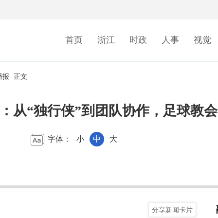
首页
浙江
时政
人事
视觉
播报
正文
”陈彦桦：从“独行侠”到团队协作，足球
字体：
小
中
大
分享新闻卡片