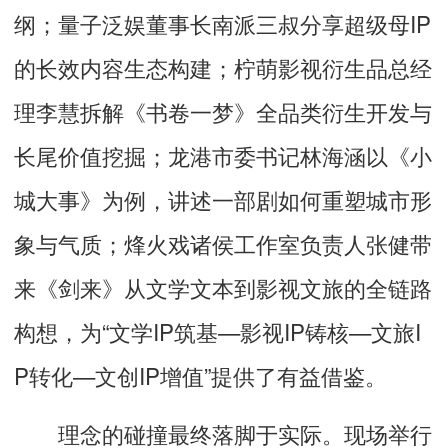
纲；量子泛娱董事长南派三叔分享超级母IP
的长效内容生态构建；柠萌影视衍生品总经
理李慧拆解《书卷一梦》全品类衍生开发与
长尾价值挖掘；龙港市委书记林海涵以《小
城大事》为例，讲述一部剧如何重塑城市形
象与气质；烽火戏诸侯工作室负责人张健带
来《剑来》从文学文本到影视文旅的全链路
构想，为“文学IP筑基—影视IP铸核—文旅I
P转化—文创IP增值”提供了有益借鉴。
理念的碰撞最终落脚于实际。现场举行