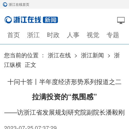
浙江在线首页
首页
浙江
时政
人事
视觉
专题
您当前的位置 ：
浙江在线
>
浙江新闻
>
浙
江纵横
正文
十问十答丨半年度经济形势系列报道之二
拉满投资的“氛围感”
——访浙江省发展规划研究院副院长潘毅刚
2023-07-25 07:37:29