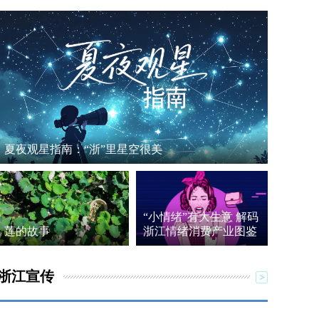
夏夜观星指南：“浙”里星空很美
“小情绪”有大生意 解码
莲的故事
浙江情绪消费产业图鉴
浙江宣传