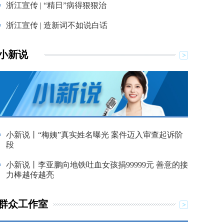
浙江宣传 | “精日”病得狠狠治
浙江宣传 | 造新词不如说白话
小新说
小新说丨“梅姨”真实姓名曝光 案件迈入审查起诉阶
段
小新说丨李亚鹏向地铁吐血女孩捐99999元 善意的接
力棒越传越亮
群众工作室