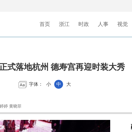
首页
浙江
时政
人事
视觉
”正式落地杭州 德寿宫再迎时装大秀
字体：
小
中
大
谭婷婷 黄晓菲