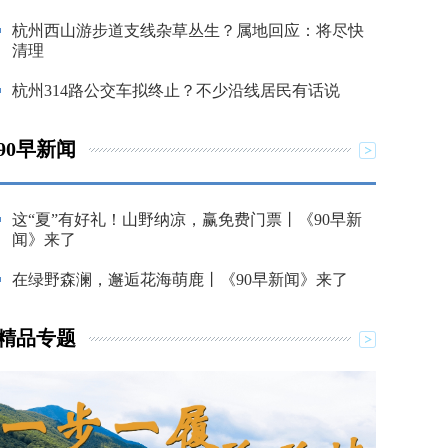
杭州西山游步道支线杂草丛生？属地回应：将尽快
清理
杭州314路公交车拟终止？不少沿线居民有话说
90早新闻
这“夏”有好礼！山野纳凉，赢免费门票丨《90早新
闻》来了
在绿野森澜，邂逅花海萌鹿丨《90早新闻》来了
精品专题