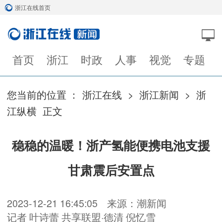
浙江在线首页
首页
浙江
时政
人事
视觉
专题
您当前的位置 ：
浙江在线
>
浙江新闻
>
浙
江纵横
正文
稳稳的温暖！浙产氢能便携电池支援
甘肃震后安置点
2023-12-21 16:45:05
来源：潮新闻
记者 叶诗蕾 共享联盟·德清 倪忆雪