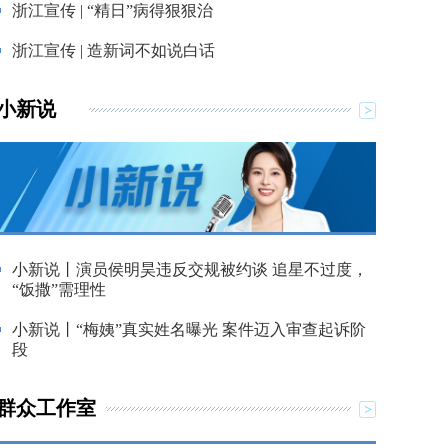
浙江宣传 | “精日”病得狠狠治
浙江宣传 | 造新词不如说白话
小新说
小新说丨演员侯明昊违反交规被约谈 追星不过度，
“饭撒”需理性
小新说丨“梅姨”真实姓名曝光 案件迈入审查起诉阶
段
群众工作室