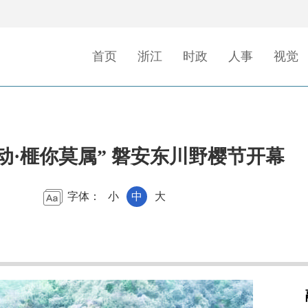
首页
浙江
时政
人事
视觉
动·榧你莫属” 磐安东川野樱节开幕
字体：
小
中
大