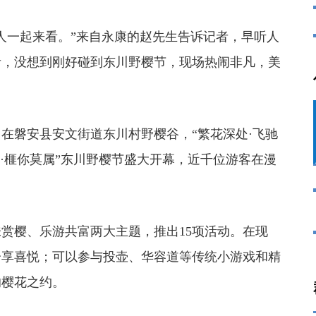
一起来看。”来自永康的赵先生告诉记者，早听人
青，没想到刚好碰到东川野樱节，现场热闹非凡，美
磐安县安文街道东川村野樱谷，“繁花深处·飞驰
动·榧你莫属”东川野樱节盛大开幕，近千位游客在漫
樱、乐游共富两大主题，推出15项活动。在现
分享喜悦；可以参与投壶、华容道等传统小游戏和精
的樱花之约。