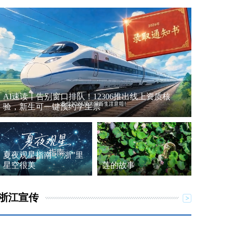
AI速读丨告别窗口排队！12306推出线上资质核
验，新生可一键预约学生票
夏夜观星指南：“浙”里
星空很美
莲的故事
浙江宣传