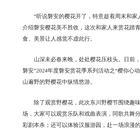
“听说磐安的樱花开了，特意趁着周末和家人
介绍磐安樱花美不胜收，这次和家人来赏花踏
食、美景让人感觉不虚此行。
山深未必春来晚，处处樱花压枝头。日前，在
磐安”2024年度磐安赏花季系列活动之“樱你心
山遍野的野樱花中纵情悠游。
除了观赏野樱花，此次东川野樱节围绕趣味赏
场，大家可以观赏乐队和戏曲表演，同歌共舞
彩剧本杀；还可以体验汉服游园，赴一场浪漫