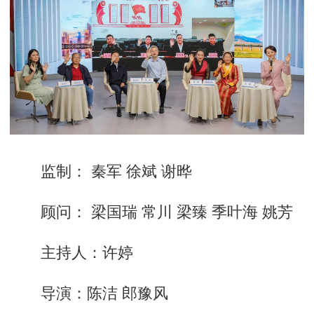
监制： 秦军 徐斌 谢晔
顾问： 梁国瑞 常川 梁臻 季叶海 姚芳
主持人：许婷
导演：陈洁 郎豫风