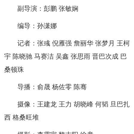
副导演：彭鹏 张敏娴
编导：孙潇娜
记者：张彧 倪雁强 詹丽华 张梦月 王柯
宇 陈晓驰 马赛洁 吴鑫 张思雨 晋巴次成 巴
桑顿珠
导播：俞晟 杨佐零 陈骞
摄像：王建龙 王力 胡晓峰 何韬 旦巴扎
西 格桑旺堆