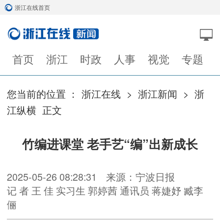
浙江在线首页
首页
浙江
时政
人事
视觉
专题
您当前的位置 ：
浙江在线
>
浙江新闻
>
浙
江纵横
正文
竹编进课堂 老手艺“编”出新成长
2025-05-26 08:28:31
来源：宁波日报
记 者 王 佳 实习生 郭婷茜 通讯员 蒋婕妤 臧李
俪