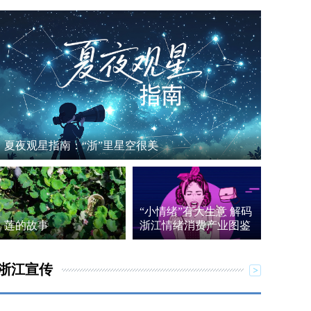
夏夜观星指南：“浙”里星空很美
“小情绪”有大生意 解码
莲的故事
浙江情绪消费产业图鉴
浙江宣传