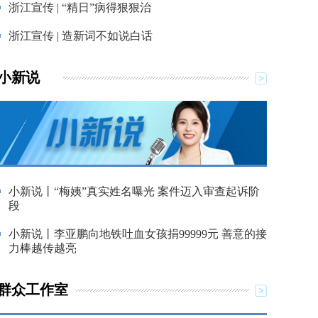
浙江宣传 | “精日”病得狠狠治
浙江宣传 | 造新词不如说白话
小新说
小新说丨“梅姨”真实姓名曝光 案件迈入审查起诉阶
段
小新说丨李亚鹏向地铁吐血女孩捐99999元 善意的接
力棒越传越亮
群众工作室