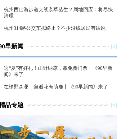
杭州西山游步道支线杂草丛生？属地回应：将尽快
清理
杭州314路公交车拟终止？不少沿线居民有话说
90早新闻
这“夏”有好礼！山野纳凉，赢免费门票丨《90早新
闻》来了
在绿野森澜，邂逅花海萌鹿丨《90早新闻》来了
精品专题