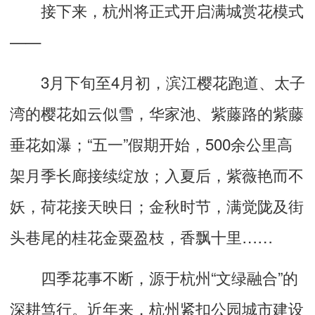
接下来，杭州将正式开启满城赏花模式
——
3月下旬至4月初，滨江樱花跑道、太子
湾的樱花如云似雪，华家池、紫藤路的紫藤
垂花如瀑；“五一”假期开始，500余公里高
架月季长廊接续绽放；入夏后，紫薇艳而不
妖，荷花接天映日；金秋时节，满觉陇及街
头巷尾的桂花金粟盈枝，香飘十里……
四季花事不断，源于杭州“文绿融合”的
深耕笃行。近年来，杭州紧扣公园城市建设