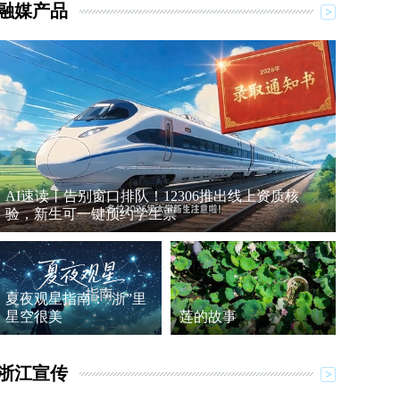
融媒产品
AI速读丨告别窗口排队！12306推出线上资质核
验，新生可一键预约学生票
夏夜观星指南：“浙”里
星空很美
莲的故事
浙江宣传