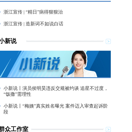
浙江宣传 | “精日”病得狠狠治
浙江宣传 | 造新词不如说白话
小新说
小新说丨演员侯明昊违反交规被约谈 追星不过度，
“饭撒”需理性
小新说丨“梅姨”真实姓名曝光 案件迈入审查起诉阶
段
群众工作室