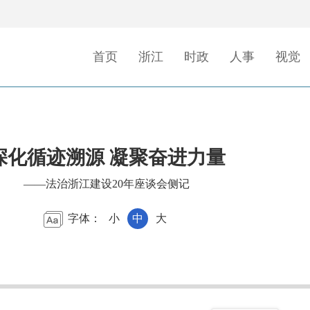
首页
浙江
时政
人事
视觉
深化循迹溯源 凝聚奋进力量
——法治浙江建设20年座谈会侧记
字体：
小
中
大