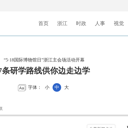
首页
浙江
时政
人事
视觉
“5·18国际博物馆日”浙江主会场活动开幕
7条研学路线供你边走边学
字体：
小
中
大
琪