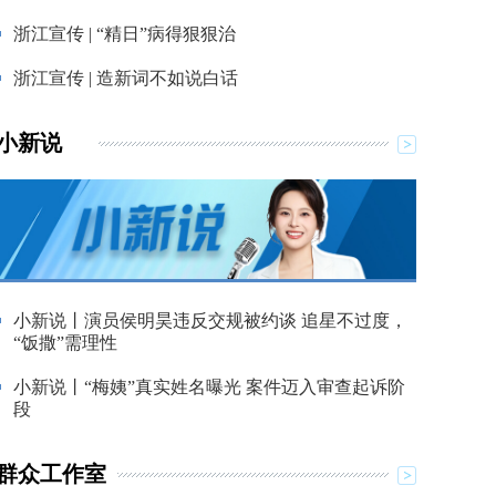
浙江宣传 | “精日”病得狠狠治
浙江宣传 | 造新词不如说白话
小新说
小新说丨演员侯明昊违反交规被约谈 追星不过度，
“饭撒”需理性
小新说丨“梅姨”真实姓名曝光 案件迈入审查起诉阶
段
群众工作室