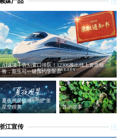
融媒产品
AI速读丨告别窗口排队！12306推出线上资质核
验，新生可一键预约学生票
夏夜观星指南：“浙”里
星空很美
莲的故事
浙江宣传