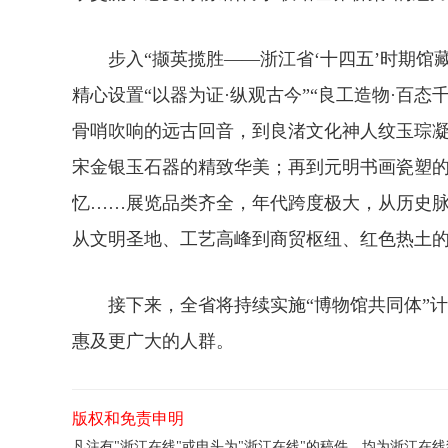
步入“撷英揽胜——浙江省‘十四五’时期馆藏
精心设置“以器为证·纵观古今”“良工造物·百态
骨哨吹响的远古回音，到良渚文化神人纹玉琮
宋金银玉石器的精致华美；再到元明书画瓷塑
忆……展览品类齐全，年代跨度极大，从历史
从文明圣地、工艺高峰到商贸枢纽、红色热土的
接下来，全省将持续实施“博物馆共同体”计
惠及更广大的人群。
版权和免责申明
凡注有"浙江在线"或电头为"浙江在线"的稿件，均为浙江