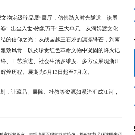
文物定级珍品展”展厅，仿佛踏入时光隧道。该展
千姿”“出尘入世·物象万千”三大单元。从河姆渡文化
凝结的信仰之光；从战国越王石矛的凛凛锋芒，到南
的雅致风骨，以及珍贵红色革命文物中凝固的烽火记
脉络、工艺演进、社会生活多维度、多方位展现浙江
辉煌历程。展期为5月13日起至7月底。
划，让藏品、展陈、社教等资源如溪流汇成江河，
在线独家版权所有，未经许可不得转载或镜像；授权转载必须注明来源