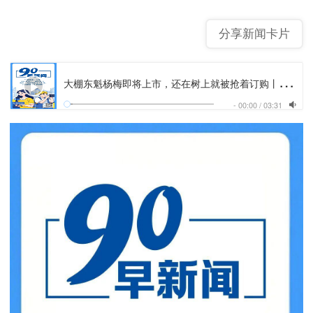
分享新闻卡片
大
棚东魁杨梅即将上市，还在树上就被抢着订购丨《90早新闻》来了
-
00:00
/
03:31