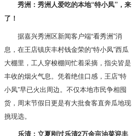
秀洲：秀洲人爱吃的本地“特小凤”，来
了！
据嘉兴秀洲区新闻客户端“看秀洲”消
息，在王店镇庆丰村钱金荣的“特小凤”西瓜
大棚里，工人穿梭棚间忙着采摘，指尖皆是
丰收的烟火气息。凭着绝佳口感，王店“特
小凤”早已火出周边。不仅本地市民争相囤
货，周末节假日更是有大批食客直奔瓜地现
挑现选。
乐清：立夏刚过乐清2万余亩油菜迎丰