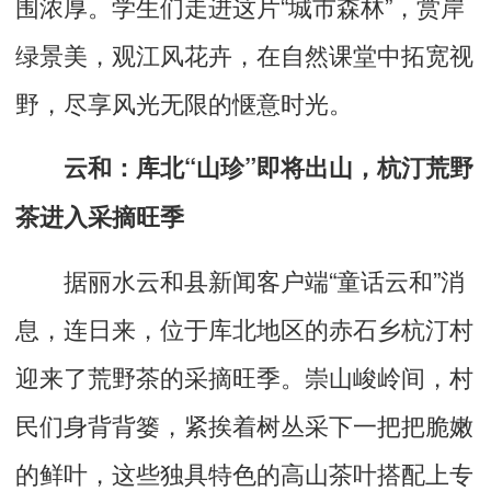
围浓厚。学生们走进这片“城市森林”，赏岸
绿景美，观江风花卉，在自然课堂中拓宽视
野，尽享风光无限的惬意时光。
云和：库北“山珍”即将出山，
杭汀荒野
茶
进入采摘旺季
据丽水云和县新闻客户端“童话云和”消
息，连日来，位于库北地区的赤石乡杭汀村
迎来了荒野茶的采摘旺季。崇山峻岭间，村
民们身背背篓，紧挨着树丛采下一把把脆嫩
的鲜叶，这些独具特色的高山茶叶搭配上专