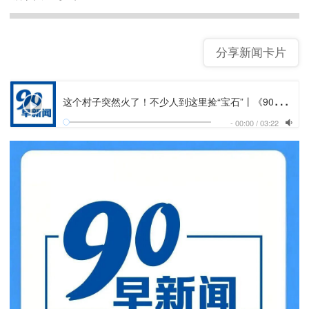
分享新闻卡片
这
个村子突然火了！不少人到这里捡“宝石”丨《90早新闻》来了
-
00:00
/
03:22