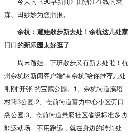
今天的《90早新闻》由浙江在线的袁
森、田妙妙为您播报。
余杭：遛娃散步新去处！余杭这几处家
门口的新乐园太好逛了
周末遛娃、下班散步又有新去处啦！杭
州余杭区新闻客户端“看余杭”给你推荐几处
刚刚“开张”的宝藏公园。1、余杭街道溪塔
村嗨3公园;2、仓前街道富力中心小区旁口
袋公园;3、仓前街道景腾社区省级标准多功
能运动场。不用跑远，就在身边的转角处，