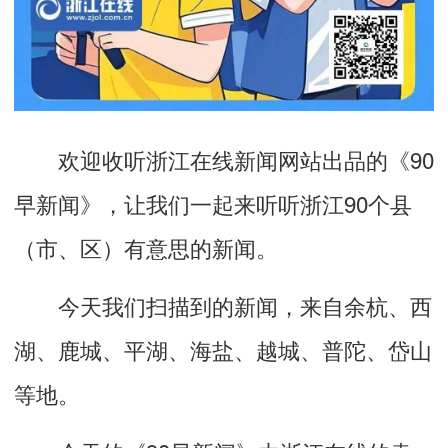
欢迎收听浙江
在线
新闻网站出品的《
90
早新闻》，让我们一起来听听浙江
9
0
个县
（市、区）有意思的
新闻。
今天
我们扫描到的新
闻，来自
余杭、
西
湖、
鹿城、
平湖、
海盐、
越城、
普陀、
岱山
等地。