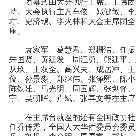
闭幕式由大会执行主席、主席团
持。大会执行主席车俊、姒健敏、李
君、史济锡、李火林和大会主席团全
座。
袁家军、葛慧君、郑栅洁、任振
朱国贤、黄建发、周江勇、熊建平、
从玖、王双全、高兴夫、成岳冲、王
俊、孙景淼、郑继伟、张泽熙、陈小
陈铁雄、马光明、周国辉、张剑锋、
宇、吴朝晖、卢斌、张喜文等在主席
在主席台就座的还有全国政协社
任乔传秀，全国人大华侨委员会委员