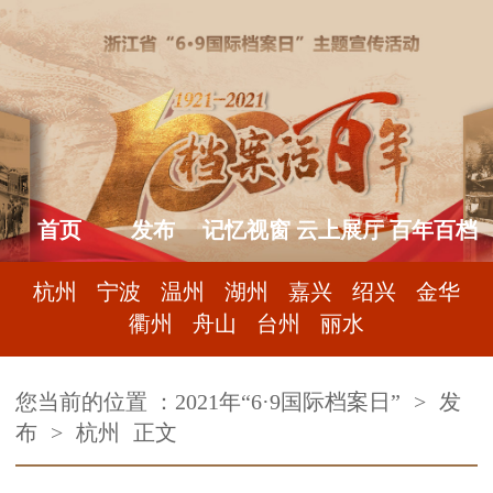
首页
发布
记忆视窗
云上展厅
百年百档
杭州
宁波
温州
湖州
嘉兴
绍兴
金华
衢州
舟山
台州
丽水
您当前的位置 ：
2021年“6·9国际档案日”
>
发
布
>
杭州
正文