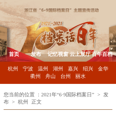
首页
发布
记忆视窗
云上展厅
百年百档
杭州
宁波
温州
湖州
嘉兴
绍兴
金华
衢州
舟山
台州
丽水
您当前的位置 ：
2021年“6·9国际档案日”
>
发
布
>
杭州
正文