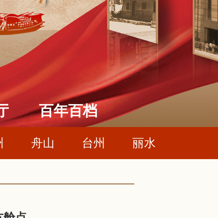
厅
百年百档
州
舟山
台州
丽水
方舱点