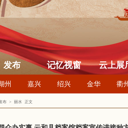
发布
记忆视窗
云上展
湖州
嘉兴
绍兴
金华
衢
发布
>
丽水
正文
群众办实事 云和县档案馆档案宣传进接种