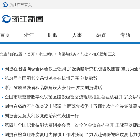
浙江在线首页
首页
浙江
时政
人事
融媒
专题
您当前的位置 ：
首页
>
浙江新闻
>
高层与政务
>
刘捷
>
相关视频
正文
刘捷在省咨询委全体会议上强调 加强前瞻研究积极咨政建言 努力为全
作出更大贡献
第34届全国图书交易博览会在杭州开幕 刘捷致辞
【专题
浙江省质量强省和品牌建设大会召开 罗文刘捷讲话
全国市场监管数字化试验区建设经验交流现场推进会在杭召开 罗文讲话
刘捷在省政府全体会议上强调 全面落实省委十五届九次全会决策部署 
五”开局之年精彩答卷
刘捷会见意大利多党政治家代表团一行
第四届全国职业技能大赛组委会第一次全体会议在杭召开 王晓萍刘捷
刘捷在检查迎峰度夏电力保供工作时强调 全力以赴确保迎峰度夏电力