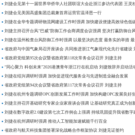
刘捷会见第十一届世界华侨华人社团联谊大会赴浙江参访代表团 王灵
【专题】
刘捷会见美国高盛集团总裁兼首席运营官温泽恩一行
刘捷在金华专题调研物流网建设工作时强调 加快建设便捷高效绿色低
络
刘捷主持召开台风“巴威”防御工作会商调度会议强调 坚决打赢防御台风
切实保障人民群众生命财产安全
刘捷在温州检查台风防御工作时强调 以最坚决的态度 最务实的举措 最
以赴打好防台遭遇战攻坚战
省政府与中国气象局召开座谈会 共同推进浙江气象现代化先行省建设 
省政府党组第95次会议暨省政府第118次常务会议召开 刘捷主持
【专题】
“同心聚力 科创未来”2026港澳青年浙江行在杭启动 刘捷致辞并启动活
刘捷在绍兴调研时强调 加快促进现代服务业与先进制造业融合发展
省政府党组第94次会议暨省政府第117次常务会议召开 刘捷主持
刘捷在杭州专题调研OPC创新发展工作时强调 加快构建OPC发展良好
能创新创业最优氛围
刘捷主持召开基础研究专家企业家座谈会强调 让基础研究真正成为创
座支撑
刘捷在数字政府2.0建设第七次工作例会上强调 持续巩固提升我省数字政
刘捷在杭州调研时强调 推动人工智能加速赋能千行百业
省政府与航天科技集团签署深化战略合作框架协议 刘捷见证签约