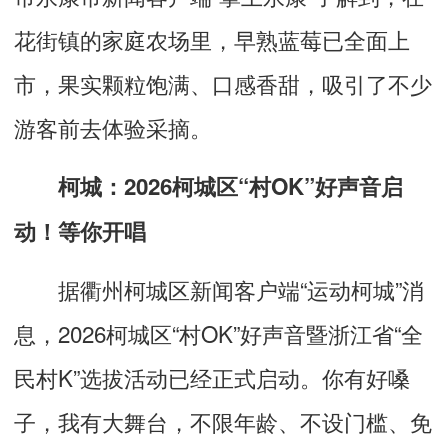
花街镇的家庭农场里，早熟蓝莓已全面上
市，果实颗粒饱满、口感香甜，吸引了不少
游客前去体验采摘。
柯城：
2026
柯城区“
村
OK
”好声音启
动！等你开唱
据衢州柯城区新闻客户端
“
运动柯城
”
消
息，
2026
柯城区
“
村
OK”
好声音暨浙江省
“
全
民村
K”
选拔活动已经正式启动。你有好嗓
子，我有大舞台，不限年龄、不设门槛、免