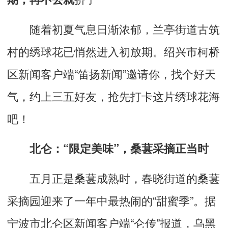
随着初夏气息日渐浓郁，兰亭街道
古筑
村
的绣球花已悄然进入初放期。绍兴市柯桥
区新闻客户端“笛扬新闻”邀请你，找个好天
气，约上三五好友，抢先打卡这片绣球花海
吧！
北仑：“限定美味”，桑葚采摘正当时
五月正是桑葚成熟时，春晓街道的桑葚
采摘园迎来了一年中最热闹的
“
甜蜜季
”
。据
宁波市北仑区新闻客户端
“
仑传
”
报道，乌黑