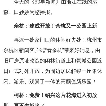
今天的《90早新闻》由浙江在线的袁
森、田妙妙为您播报。
余杭：建成开放！余杭又一公园上新
再添一处家门口的休闲好去处！杭州市
余杭区新闻客户端
“
看余杭
”
带来好消息，由
旧厂房原址改造的闲林街道
上和景城公园
近
日正式对外开放，为周边居民解锁一座集休
闲、游乐、观景于一体的高颜值新乐园！
柯桥：免费！绍兴这片花海进入初放
挤了
期，再不去就