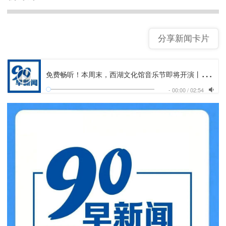
分享新闻卡片
免
费畅听！本周末，西湖文化馆音乐节即将开演丨《90早新闻》来了
-
00:00
/
02:54