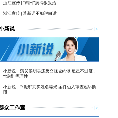
浙江宣传 | “精日”病得狠狠治
浙江宣传 | 造新词不如说白话
小新说
小新说丨演员侯明昊违反交规被约谈 追星不过度，
“饭撒”需理性
小新说丨“梅姨”真实姓名曝光 案件迈入审查起诉阶
段
群众工作室