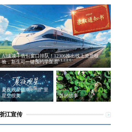
AI速读丨告别窗口排队！12306推出线上资质核
验，新生可一键预约学生票
夏夜观星指南：“浙”里
星空很美
莲的故事
浙江宣传