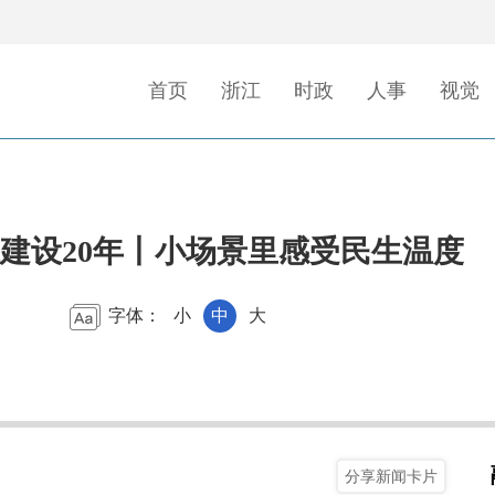
首页
浙江
时政
人事
视觉
建设20年丨小场景里感受民生温度
字体：
小
中
大
分享新闻卡片