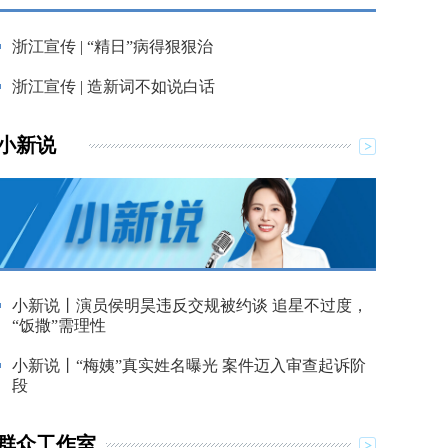
浙江宣传 | “精日”病得狠狠治
浙江宣传 | 造新词不如说白话
小新说
小新说丨演员侯明昊违反交规被约谈 追星不过度，
“饭撒”需理性
小新说丨“梅姨”真实姓名曝光 案件迈入审查起诉阶
段
群众工作室