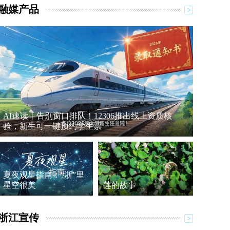
融媒产品
AI速读丨告别窗口排队！12306推出线上资质核
验，新生可一键预约学生票
夏夜观星指南：“浙”里
星空很美
莲的故事
浙江宣传