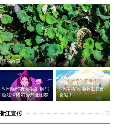
莲的故事
运动、研学、手作……
“小情绪”有大生意 解码
“小候鸟”在浙收获缤纷
浙江情绪消费产业图鉴
暑假！
浙江宣传