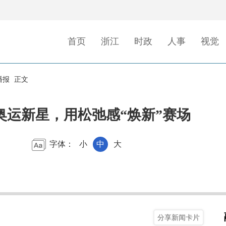
首页
浙江
时政
人事
视觉
播报
正文
后奥运新星，用松弛感“焕新”赛场
字体：
小
中
大
分享新闻卡片