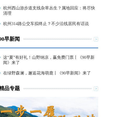
杭州西山游步道支线杂草丛生？属地回应：将尽快
清理
杭州314路公交车拟终止？不少沿线居民有话说
90早新闻
这“夏”有好礼！山野纳凉，赢免费门票丨《90早新
闻》来了
在绿野森澜，邂逅花海萌鹿丨《90早新闻》来了
精品专题