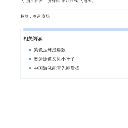
为"浙江在线"，并保留"浙江在线"的电头。
标签：
奥运;赛场
相关阅读
紫色足球成爆款
奥运泳道又见小叶子
中国游泳能否先抑后扬