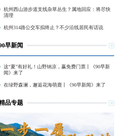
杭州西山游步道支线杂草丛生？属地回应：将尽快
清理
杭州314路公交车拟终止？不少沿线居民有话说
90早新闻
这“夏”有好礼！山野纳凉，赢免费门票丨《90早新
闻》来了
在绿野森澜，邂逅花海萌鹿丨《90早新闻》来了
精品专题