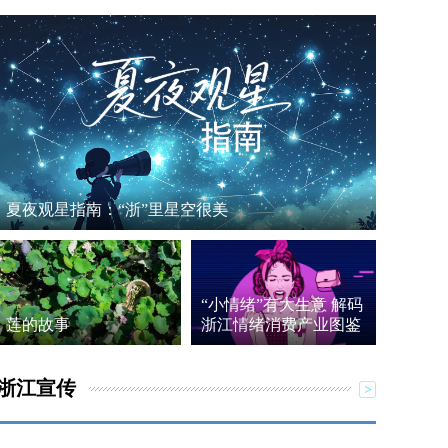
夏夜观星指南：“浙”里星空很美
“小情绪”有大生意 解码
莲的故事
浙江情绪消费产业图鉴
浙江宣传