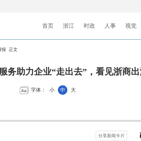
首页
浙江
时政
人事
视觉
播报
正文
站式服务助力企业“走出去”，看见浙商
字体：
小
中
大
分享新闻卡片