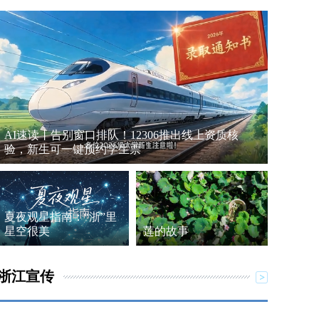
AI速读丨告别窗口排队！12306推出线上资质核
验，新生可一键预约学生票
夏夜观星指南：“浙”里
星空很美
莲的故事
浙江宣传