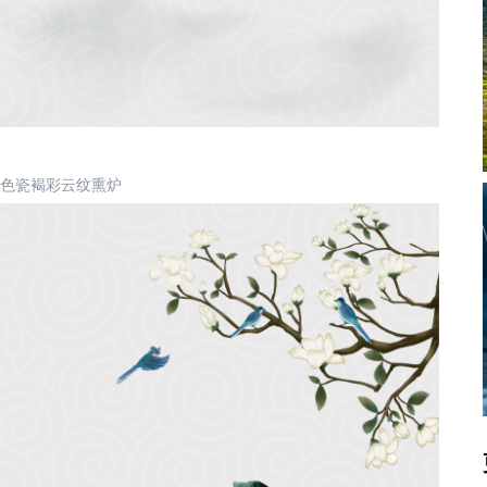
色瓷褐彩云纹熏炉