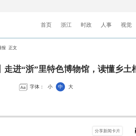
首页
浙江
时政
人事
视觉
播报
正文
丨走进“浙”里特色博物馆，读懂乡土
字体：
小
中
大
分享新闻卡片