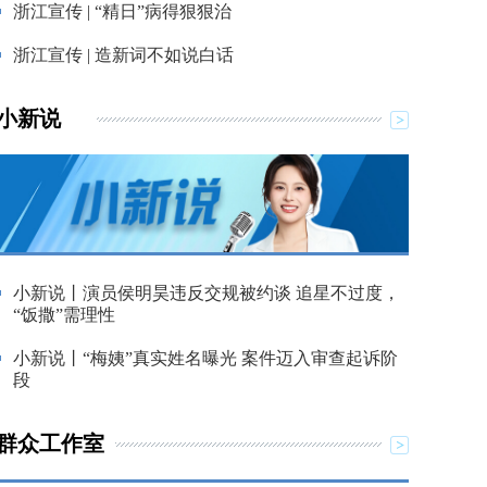
浙江宣传 | “精日”病得狠狠治
浙江宣传 | 造新词不如说白话
小新说
小新说丨演员侯明昊违反交规被约谈 追星不过度，
“饭撒”需理性
小新说丨“梅姨”真实姓名曝光 案件迈入审查起诉阶
段
群众工作室