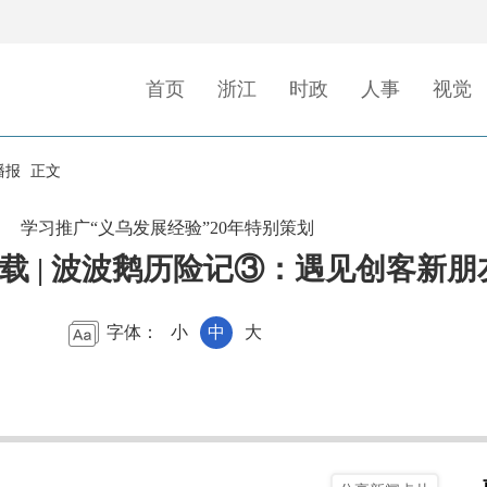
首页
浙江
时政
人事
视觉
播报
正文
学习推广“义乌发展经验”20年特别策划
连载 | 波波鹅历险记③：遇见创客新朋
字体：
小
中
大