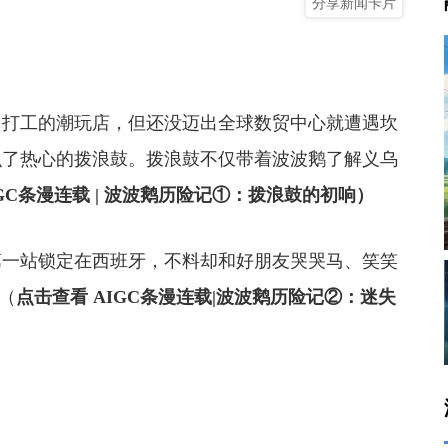
分享新闻卡片
了打工的潮玩店，但还没迈出全球数贸中心就遭遇坎
识了热心的拨浪鼓。拨浪鼓不仅带着波波鹅了解义乌
IGC条漫连载 | 波波鹅历险记①：拨浪鼓的初响）
第一站锁定在西班牙，不料却和好朋友哭哭马、笑笑
（
点击查看 AIGC条漫连载|波波鹅历险记②：迷失