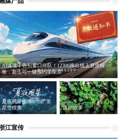
融媒产品
AI速读丨告别窗口排队！12306推出线上资质核
验，新生可一键预约学生票
夏夜观星指南：“浙”里
星空很美
莲的故事
浙江宣传