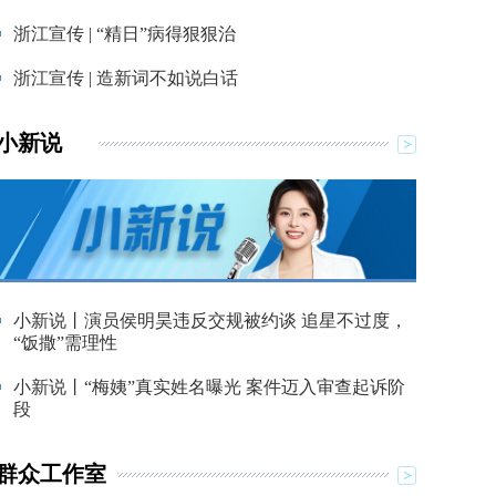
浙江宣传 | “精日”病得狠狠治
浙江宣传 | 造新词不如说白话
小新说
小新说丨演员侯明昊违反交规被约谈 追星不过度，
“饭撒”需理性
小新说丨“梅姨”真实姓名曝光 案件迈入审查起诉阶
段
群众工作室