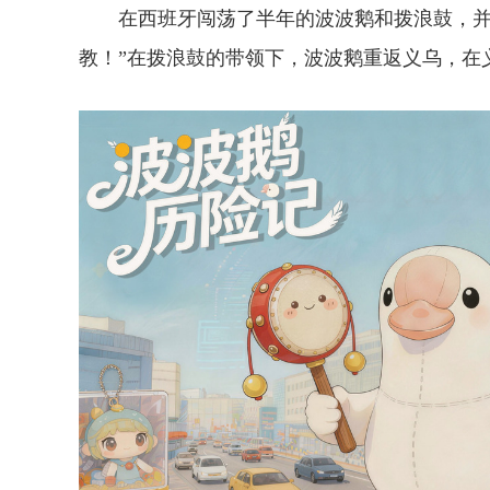
在西班牙闯荡了半年的波波鹅和拨浪鼓，并
教！”在拨浪鼓的带领下，波波鹅重返义乌，在