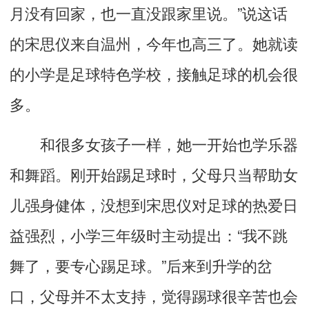
月没有回家，也一直没跟家里说。”说这话
的宋思仪来自温州，今年也高三了。她就读
的小学是足球特色学校，接触足球的机会很
多。
和很多女孩子一样，她一开始也学乐器
和舞蹈。刚开始踢足球时，父母只当帮助女
儿强身健体，没想到宋思仪对足球的热爱日
益强烈，小学三年级时主动提出：“我不跳
舞了，要专心踢足球。”后来到升学的岔
口，父母并不太支持，觉得踢球很辛苦也会