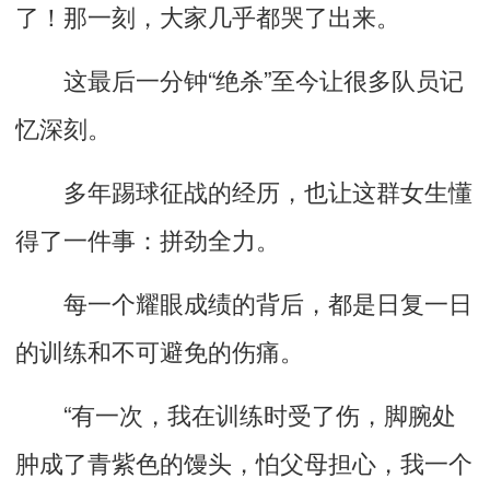
了！那一刻，大家几乎都哭了出来。
这最后一分钟“绝杀”至今让很多队员记
忆深刻。
多年踢球征战的经历，也让这群女生懂
得了一件事：拼劲全力。
每一个耀眼成绩的背后，都是日复一日
的训练和不可避免的伤痛。
“有一次，我在训练时受了伤，脚腕处
肿成了青紫色的馒头，怕父母担心，我一个