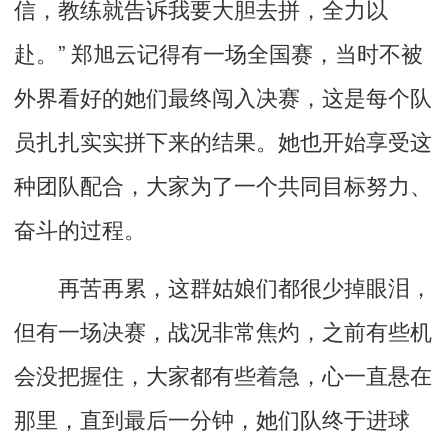
信，教练就告诉我要大胆去拼，全力以
赴。” 郑旭云记得有一场全国赛，当时不被
外界看好的她们最终闯入决赛，这是每个队
员扎扎实实拼下来的结果。她也开始享受这
种团队配合，大家为了一个共同目标努力、
奋斗的过程。
再苦再累，这群姑娘们都很少掉眼泪，
但有一场决赛，战况非常焦灼，之前有些机
会没把握住，大家都有些着急，心一直悬在
那里，直到最后一分钟，她们队终于进球