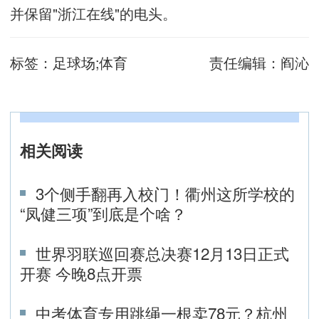
并保留"浙江在线"的电头。
标签：
足球场;体育
责任编辑：
阎沁
相关阅读
3个侧手翻再入校门！衢州这所学校的
“凤健三项”到底是个啥？
世界羽联巡回赛总决赛12月13日正式
开赛 今晚8点开票
中考体育专用跳绳一根卖78元？杭州