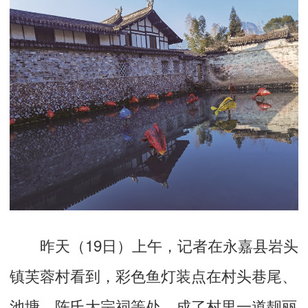
昨天（19日）上午，记者在永嘉县岩头
镇芙蓉村看到，彩色鱼灯装点在村头巷尾、
池塘、陈氏大宗祠等处，成了村里一道靓丽