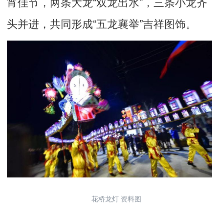
宵佳节，两条大龙“双龙出水”，三条小龙齐
头并进，共同形成“五龙襄举”吉祥图饰。
花桥龙灯 资料图