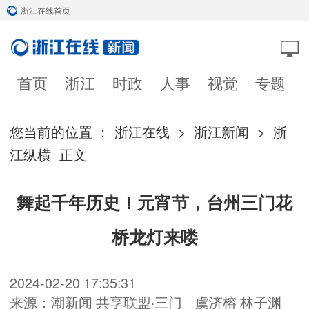
浙江在线首页
首页
浙江
时政
人事
视觉
专题
您当前的位置 ：
浙江在线
>
浙江新闻
>
浙
江纵横
正文
舞起千年历史！元宵节，台州三门花
桥龙灯来喽
2024-02-20 17:35:31
来源：潮新闻 共享联盟·三门
虞济榕 林子渊