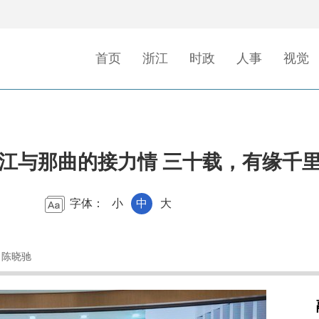
首页
浙江
时政
人事
视觉
江与那曲的接力情 三十载，有缘千里
字体：
小
中
大
 陈晓驰