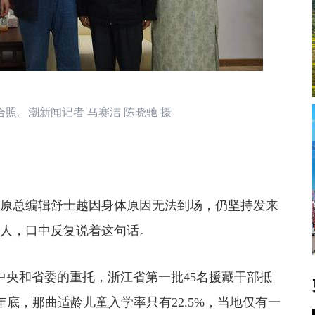
照。潮新闻记者 马赛洁 陈晓驰 摄
原总编辑舒士越因身体原因无法到场，仍坚持发来
老人，口中反复说着这句话。
负中央和省委的重托，浙江省第一批45名援藏干部抵
年底，那曲适龄儿童入学率只有22.5%，当地仅有一