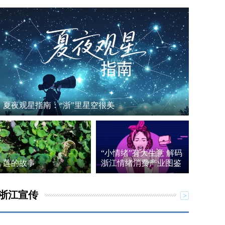
夏夜观星指南：“浙”里星空很美
“小情绪”有大生意 解码
莲的故事
浙江情绪消费产业图鉴
浙江宣传