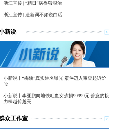
浙江宣传 | “精日”病得狠狠治
浙江宣传 | 造新词不如说白话
小新说
小新说丨“梅姨”真实姓名曝光 案件迈入审查起诉阶
段
小新说丨李亚鹏向地铁吐血女孩捐99999元 善意的接
力棒越传越亮
群众工作室