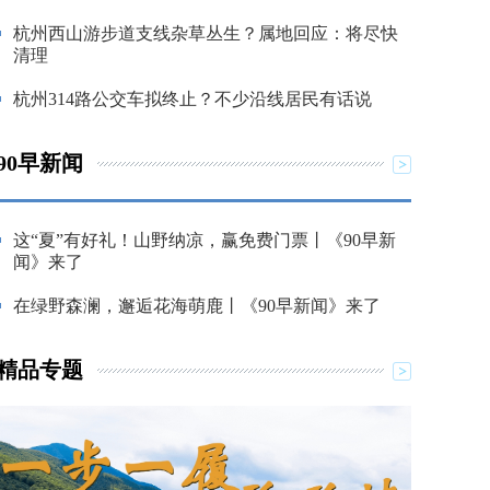
杭州西山游步道支线杂草丛生？属地回应：将尽快
清理
杭州314路公交车拟终止？不少沿线居民有话说
90早新闻
这“夏”有好礼！山野纳凉，赢免费门票丨《90早新
闻》来了
在绿野森澜，邂逅花海萌鹿丨《90早新闻》来了
精品专题