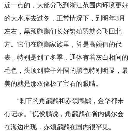
近一点的，大部分飞到浙江范围内环境更好
的大水库去过冬，正常情况下，到明年3月
左右，黑颈鸊鷉们长好繁殖羽就会飞回北
方。它们在鸊鷉家族里，算是高颜值的代
表，特别是到了冬季，通体有着灰白相间的
毛色，头顶到脖子外圈的黑色特别明显，最
美的就是那双像极了宝石的眼睛。
“剩下的角鸊鷉和赤颈鸊鷉，金华都未
有记录。”倪俊鹏说，角鸊鷉在省内偶尔会
在海边出现，赤颈鸊鷉在国内很罕见。