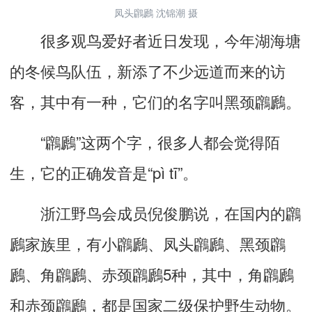
凤头鸊鷉 沈锦潮 摄
很多观鸟爱好者近日发现，今年湖海塘
的冬候鸟队伍，新添了不少远道而来的访
客，其中有一种，它们的名字叫黑颈鸊鷉。
“鸊鷉”这两个字，很多人都会觉得陌
生，它的正确发音是“pì tī”。
浙江野鸟会成员倪俊鹏说，在国内的鸊
鷉家族里，有小鸊鷉、凤头鸊鷉、黑颈鸊
鷉、角鸊鷉、赤颈鸊鷉5种，其中，角鸊鷉
和赤颈鸊鷉，都是国家二级保护野生动物。