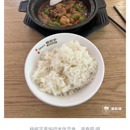
杨铭宇黄焖鸡米饭堂食。谢春晖/摄