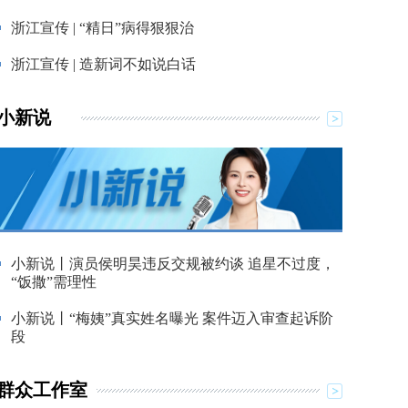
浙江宣传 | “精日”病得狠狠治
浙江宣传 | 造新词不如说白话
小新说
小新说丨演员侯明昊违反交规被约谈 追星不过度，
“饭撒”需理性
小新说丨“梅姨”真实姓名曝光 案件迈入审查起诉阶
段
群众工作室