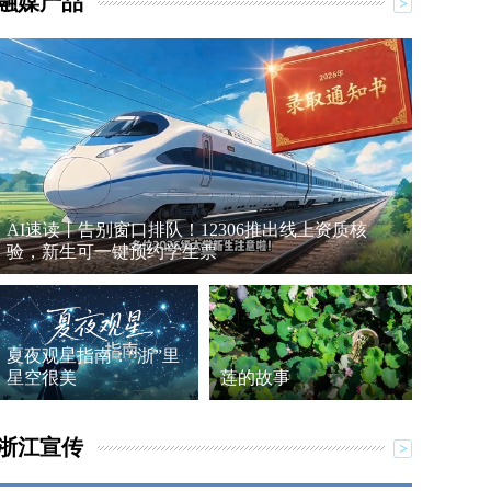
融媒产品
AI速读丨告别窗口排队！12306推出线上资质核
验，新生可一键预约学生票
夏夜观星指南：“浙”里
星空很美
莲的故事
浙江宣传