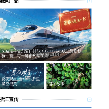
融媒产品
AI速读丨告别窗口排队！12306推出线上资质核
验，新生可一键预约学生票
夏夜观星指南：“浙”里
星空很美
莲的故事
浙江宣传