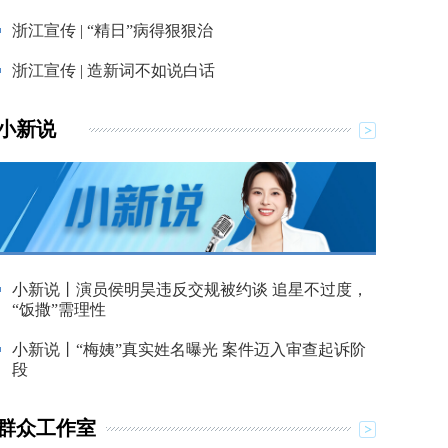
浙江宣传 | “精日”病得狠狠治
浙江宣传 | 造新词不如说白话
小新说
小新说丨演员侯明昊违反交规被约谈 追星不过度，
“饭撒”需理性
小新说丨“梅姨”真实姓名曝光 案件迈入审查起诉阶
段
群众工作室