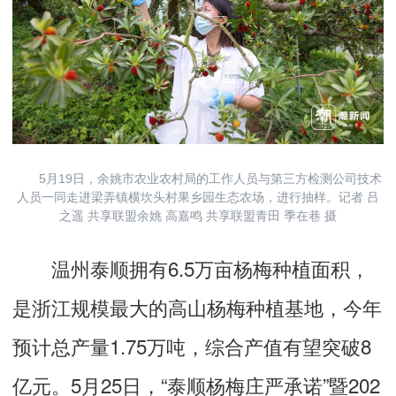
5月19日，余姚市农业农村局的工作人员与第三方检测公司技术
人员一同走进梁弄镇横坎头村果乡园生态农场，进行抽样。记者 吕
之遥 共享联盟余姚 高嘉鸣 共享联盟青田 季在巷 摄
温州泰顺拥有6.5万亩杨梅种植面积，
是浙江规模最大的高山杨梅种植基地，今年
预计总产量1.75万吨，综合产值有望突破8
亿元。5月25日，“泰顺杨梅庄严承诺”暨202