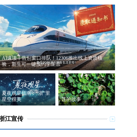
AI速读丨告别窗口排队！12306推出线上资质核
验，新生可一键预约学生票
夏夜观星指南：“浙”里
星空很美
莲的故事
浙江宣传