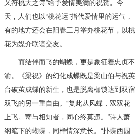
又符桃夭之诗”给予爱情美满的祝贺。今
天，人们也以“桃花运”指代爱情里的运气，
有的地方还会在阳春三月举办桃花节，以桃
花为媒介联谊交友。
而结伴而飞的蝴蝶，更是象征着忠贞不
渝。《梁祝》的幻化成蝶既是梁山伯与祝英
台破茧成蝶的新生，也是脱离枷锁达到双宿
双飞的另一重自由。“复此从风蝶，双双花
上飞。寄与相知者，同心终莫违。”诗人萧
纲笔下的蝴蝶，同样情深意长。“扑蝶西园