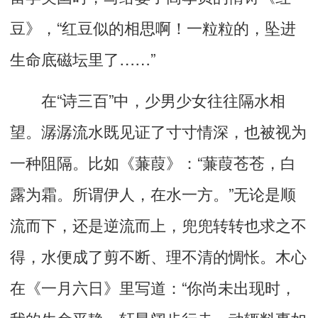
豆》，“红豆似的相思啊！一粒粒的，坠进
生命底磁坛里了……”
在“诗三百”中，少男少女往往隔水相
望。潺潺流水既见证了寸寸情深，也被视为
一种阻隔。比如《蒹葭》：“蒹葭苍苍，白
露为霜。所谓伊人，在水一方。”无论是顺
流而下，还是逆流而上，兜兜转转也求之不
得，水便成了剪不断、理不清的惆怅。木心
在《一月六日》里写道：“你尚未出现时，
我的生命平静，轩昂阔步行走，动辄料事如