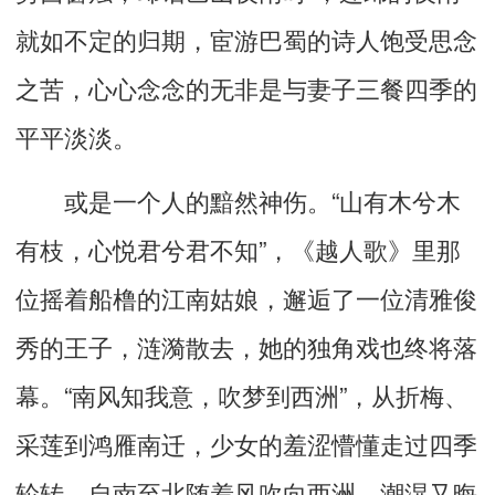
就如不定的归期，宦游巴蜀的诗人饱受思念
之苦，心心念念的无非是与妻子三餐四季的
平平淡淡。
或是一个人的黯然神伤。“山有木兮木
有枝，心悦君兮君不知”，《越人歌》里那
位摇着船橹的江南姑娘，邂逅了一位清雅俊
秀的王子，涟漪散去，她的独角戏也终将落
幕。“南风知我意，吹梦到西洲”，从折梅、
采莲到鸿雁南迁，少女的羞涩懵懂走过四季
轮转，自南至北随着风吹向西洲，潮湿又晦