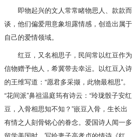
即物起兴的文人常常睹物思人、款款而
谈，他们偏爱用意象坦露情感，创造出属于
自己的爱情领域。
红豆，又名相思子，民间常以红豆作为
信物赠予他人，希冀带去幸运。以红豆入诗
的王维写道：“愿君多采撷，此物最相思”。
“花间派”鼻祖温庭筠有诗云：“玲珑骰子安红
豆，入骨相思知不知？”嵌豆入骨，生长出
有情之人刻骨铭心的眷念。爱国诗人闻一多
留学美国时，写给妻子高孝贞的情诗《红