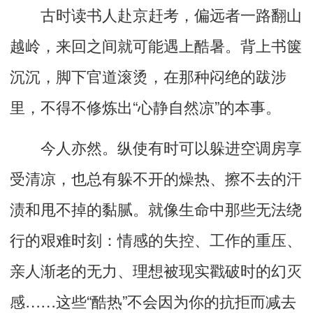
古时读书人赴京赶考，偏远者一路翻山
越岭，来回之间就可能遇上酷暑。
背上书箧
沉沉，脚下官道
滚烫
，在那种闷绝的跋涉
里，不得不修炼出
“
心静自然凉
”
的本事。
今人亦然。纵使有时可以躲进空调房享
受清凉，也总有躲不开的燥热、
擦不去
的汗
渍和甩不掉的黏腻。就像生命中那些无法绕
行的艰难时刻：情感的失控、工作的重压、
亲人渐老的无力、
理想被现实戳破时的幻灭
感
……
这些
“
酷热
”
不会因为你的抗拒而减去