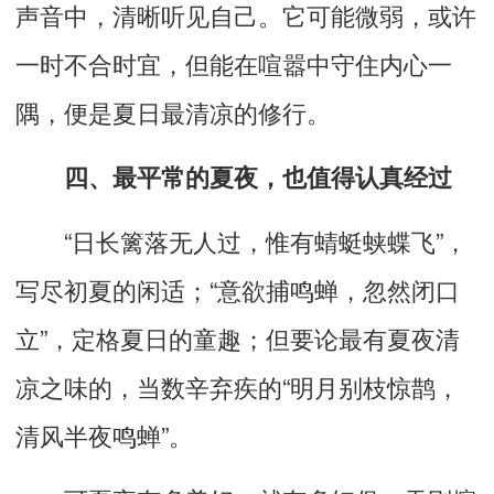
声音中，清晰听见自己。它可能微弱，
或许
一时不合时宜，但能在喧嚣中守住内心一
隅，
便是夏日最清凉的修行。
四、最平常的夏夜，也值得认真经过
“
日长篱落无人过，惟有蜻蜓蛱蝶飞
”
，
写尽初夏的闲适；
“
意欲捕鸣蝉，忽然闭口
立
”
，
定格
夏日的童趣；但要论
最有夏夜清
凉之味
的，
当数
辛弃疾的“明月别枝惊鹊，
清风半夜鸣蝉”。