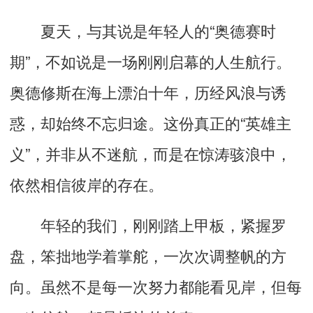
夏天，与其说是年轻人的
“
奥德赛时
期
”
，不如说是一场
刚刚启幕的人生航行
。
奥德修斯在海上漂泊
十年
，历经风浪与诱
惑，却始终
不忘
归途。这份真正的
“
英雄主
义
”
，并非从不迷航，而是在惊涛骇浪中，
依然相信彼岸的存在。
年轻的我们，刚刚踏上甲板，
紧握罗
盘，
笨拙地学着掌舵，一次次调整帆的方
向。
虽然
不是每一次努力都能看见岸，但每