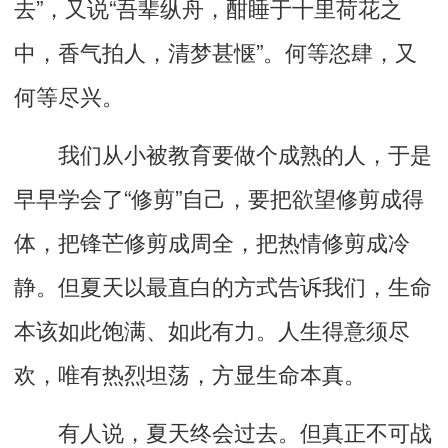
去
”
，
又说
“
吾辈纵
舟，酣睡于十里荷花之
中，香气拍人，清梦甚惬
”。
何等恣肆，又
何等尽兴。
我们从小被教育要做个成熟的人，于是
早早
学会了
“
修剪
”
自己，要把欲望修剪成得
体，把锋芒修剪成周全，把热情修剪成冷
静。但夏天以最直白的方式告诉我们，生命
本该如此饱满、如此有力。人生得意须尽
欢，
唯有热烈坦荡，方显生命本真
。
有人说，夏天终会过去。但真正不可战