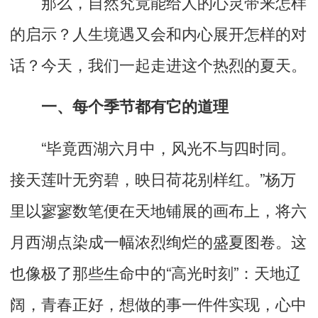
那么，自然究竟能给人的心灵带来怎样
的启示？人生境遇又会和内心展开怎样的对
话？今天，我们一起走进这个热烈的夏天。
一、每个季节都有它的道理
“
毕竟西湖六月中，风光不与四时同。
接天莲叶无穷碧，
映日荷花别样红。
”
杨万
里
以寥寥数笔便
在天地铺展的画布上，将六
月西湖点染成一幅
浓烈绚烂
的盛夏图卷。这
也像极了那些生命中的
“
高光时刻
”：天地辽
阔
，青春正好，想做的事一件件实现，心中