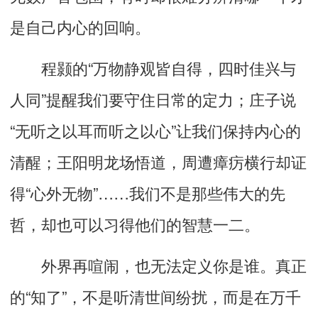
是自己内心的
回响
。
程颢的
“
万物静观皆自得，四时佳兴与
人同
”
提醒我们要守住日常的定力；庄子说
“
无听之以耳而听之以心
”
让我们保持内心的
清醒；王阳明龙场悟道，周遭瘴疠横行却证
得
“
心外无物
”……
我们不是那些伟大的先
哲，却也可以习得他们的智慧一二。
外界再喧闹，也无法定义你是谁。真正
的
“
知了
”
，不是听清世间纷扰，而是在万千