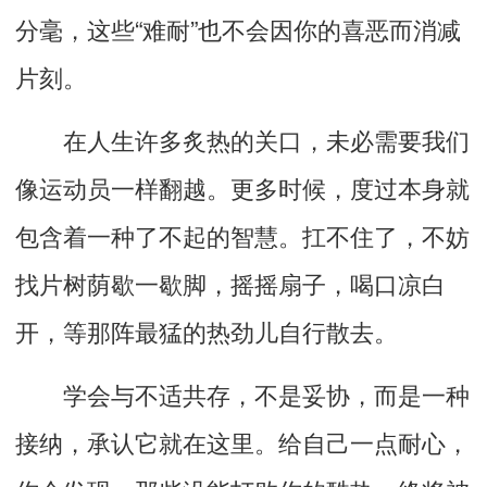
分毫，这些
“
难耐
”
也不会因你的
喜恶
而消减
片刻。
在人生许多炙热的关口，未必需要我们
像运动员一样翻越。更多时候，度过本身就
包含着一种了不起的智慧。扛不住了，不妨
找片树荫歇一歇脚，摇摇扇子，喝口凉白
开，等那阵最猛的热劲儿
自行散去
。
学会与不适共存，不是妥协，
而是一种
接纳，
承认它就在这里。给自己一点耐心，