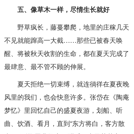
五、像草木一样，尽情生长就好
野草疯长，藤蔓攀爬，地里的庄稼
几天
不见
就能蹿高一大截
……
那些已被春天唤
醒、将被秋天收割
的生命，都在夏天完成了
最肆意、最不管不顾的伸展。
夏天拒绝一切束缚，就连徜徉在夏夜晚
风里的我们，也会快意许多。张岱在《陶庵
梦忆》里回忆自己
的盛夏夜游，划船、听
曲、饮酒、看月，直到
“
东方将白，客方散