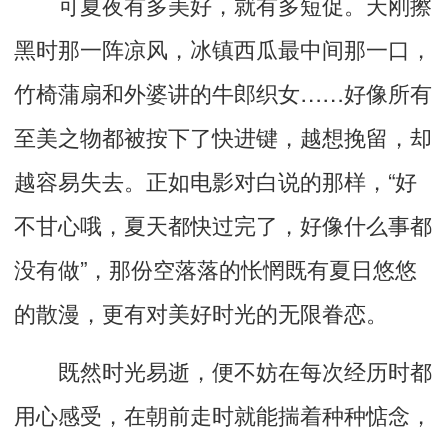
可夏夜有多美好，就有多短促。天刚擦
黑时那一阵凉风，冰镇西瓜最中间那一口，
竹椅蒲扇和外婆讲的牛郎织女
……
好像所有
至美之物都被
按下了快进
键，
越想挽留，却
越容易失去
。正如电影对白
说的那样，
“好
不甘心哦，夏天都快过完了，好像什么事都
没有做”，那份空落落的怅惘既有夏日悠悠
的散漫，更有对美好时光的无限眷恋。
既然时光易逝，便不妨在每次经历时都
用心感受，在朝前走时就能揣着种种惦念，