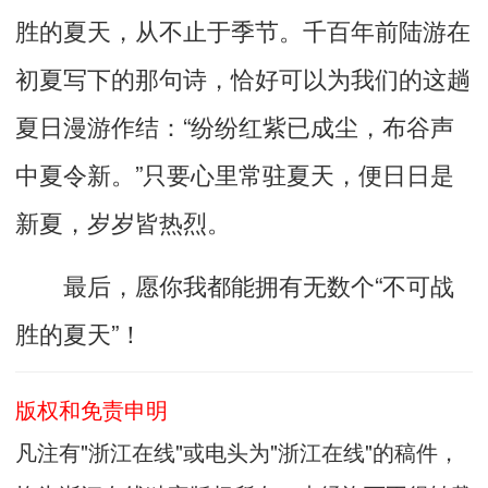
胜的夏天，从不止于季节。
千百年前
陆游在
初夏写下的那句诗，恰好可以为我们的这趟
夏日漫游作结：
“
纷纷红紫已成尘，布谷声
中夏令新。
”
只要心里常驻夏天，便日日是
新夏，岁岁皆热烈。
最后，愿你我都能拥有无数个
“
不可战
胜的夏天
”
！
版权和免责申明
凡注有"浙江在线"或电头为"浙江在线"的稿件，