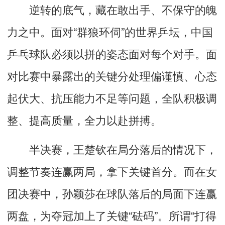
逆转的底气，藏在敢出手、不保守的魄
力之中。
面对
“
群狼环伺
”
的世界乒坛，
中国
乒乓球队必须以拼的姿态面对每个对手
。面
对比赛中暴露出的关键分处理偏谨慎、心态
起伏大、抗压能力不足等问题，全队积极调
整、提高质量，
全力以赴拼搏
。
半决赛，王楚钦在局分落后的情况下，
调整节奏连赢两局，拿下关键首分。
而在女
团决赛中
，孙颖莎在球队落后的局面下连赢
两盘，为夺冠加上了关键
“
砝码
”
。所谓
“
打得