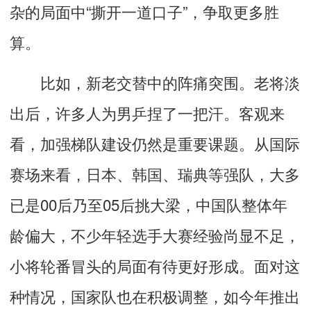
杂的局面中
“
撕开一道口子
”
，争取更多胜
算。
比如，
新老交替中的阵痛突围
。
老将淡
出后，许多人为男乒捏了一把汗。
客观来
看，
加强梯队建设仍然是重要课题。从国际
赛场来看，日本、韩国、瑞典等强队，大多
已是00后乃至05后挑大梁，中国队整体年
龄偏大，不少年轻选手大赛经验尚显不足，
小将轮番冒头的局面有待更好形成
。
面对这
种情况，国家队也在积极调整，如
今年推出