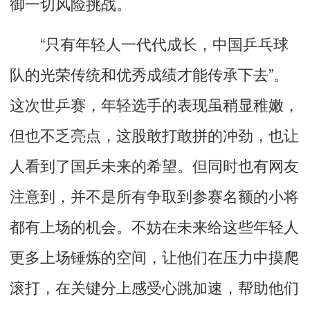
御一切风险挑战。
“只有年轻人一代代成长，中国乒乓球
队的光荣传统和优秀成绩才能传承下去”。
这次世乒赛，
年轻选手的表现虽稍显稚嫩，
但也不乏亮点
，这股敢打敢拼的冲劲，也让
人看到了国乒未来的希望。但同时也有网友
注意到，并不是所有争取到
参赛名额
的小将
都有上场
的机会。
不妨在未来给这些年轻人
更多上场锤炼的空间
，让他们在压力中摸爬
滚打，在关键分上感受心跳加速，帮助他们