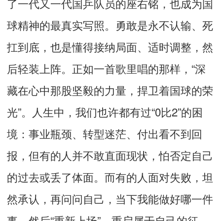
了一代又一代国乒队员的座右铭，也成为国
球精神的最真实写照。
勇敢是永不认输、死
扛到底，也是懂得接纳局面、适时调整，然
后轻装上阵。
正如一首歌里唱的那样，“深
藏在心中那股坚毅的力量，捍卫着国球的荣
光”。人生中，我们也许都有过
“0
比
2”
的困
境：事业瓶颈、转型迷茫、付出看不到回
报，
但有的人并不敢直面现状，怕否定自己
的过去或丢了体面
。而有的人面对失败，坦
然承认，再问问自己，当下我能做好哪一件
事，然后
“
重新上场
”
，重启属于自己的征