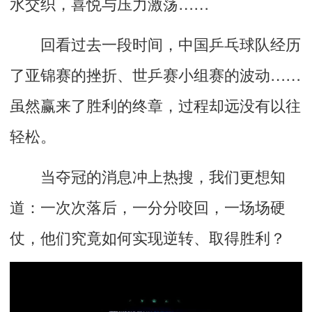
水交织，
喜悦与压力激荡
……
回看过去一段时间，中国乒乓球队经历
了亚锦赛的挫折、世乒赛小组赛的波动
……
虽然赢来了胜利的终章
，过程却远没有以往
轻松。
当夺冠的消息冲上热搜，我们更想知
道：一次次落后，一分分咬回，一场场硬
仗，他们究竟如何实现逆转、取得胜利？