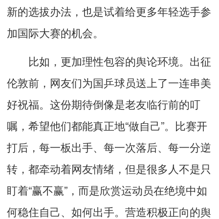
新的选拔办法，也是试着给更多年轻选手参
加国际大赛的机会。
比如，
更加理性包容的舆论环境。
出征
伦敦前，网友们为国乒球员送上了一连串美
好祝福。
这份期待倒像是老友临行前的叮
嘱，希望他们都能真正地
“
做自己
”
。比赛开
打后，每一板出手、每一次落后、每一分逆
转，都牵动着网友情绪，但是很多人不是只
盯着
“
赢不赢
”
，而是欣赏运动员在绝境中如
何稳住自己、如何出手。
营造积极正向的舆