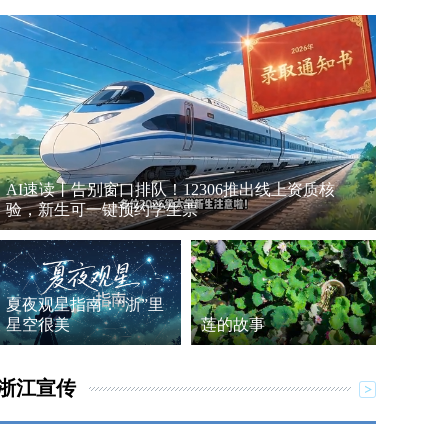
AI速读丨告别窗口排队！12306推出线上资质核
验，新生可一键预约学生票
夏夜观星指南：“浙”里
星空很美
莲的故事
浙江宣传