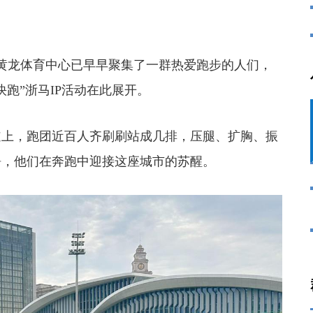
龙体育中心已早早聚集了一群热爱跑步的人们，
快跑”浙马IP活动在此展开。
上，跑团近百人齐刷刷站成几排，压腿、扩胸、振
静，他们在奔跑中迎接这座城市的苏醒。