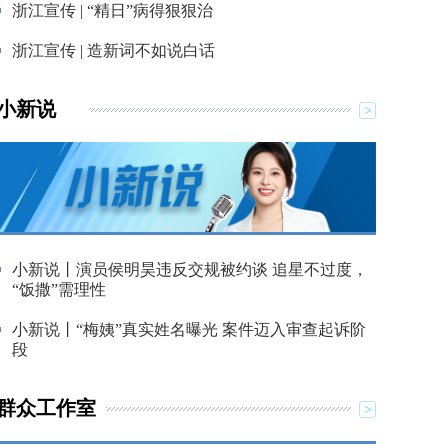
浙江宣传 | “精日”病得狠狠治
浙江宣传 | 造新词不如说白话
小新说
小新说丨演员侯明昊违反交规被约谈 追星不过度，
“饭撒”需理性
小新说丨“梅姨”真实姓名曝光 案件迈入审查起诉阶
段
群众工作室