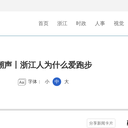
首页
浙江
时政
人事
视觉
潮声丨浙江人为什么爱跑步
字体：
小
中
大
分享新闻卡片